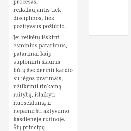
procesas,
veidas
reikalaujantis tiek
vitaminai
disciplinos, tiek
pozityvaus požiūrio.
žaidimai
Jei reikėtų išskirti
esminius patarimus,
patarimai kaip
suploninti šlaunis
būtų šie: derinti kardio
su jėgos pratimais,
užtikrinti tinkamą
mitybą, išlaikyti
nuoseklumą ir
nepamiršti aktyvumo
kasdienėje rutinoje.
Šių principų