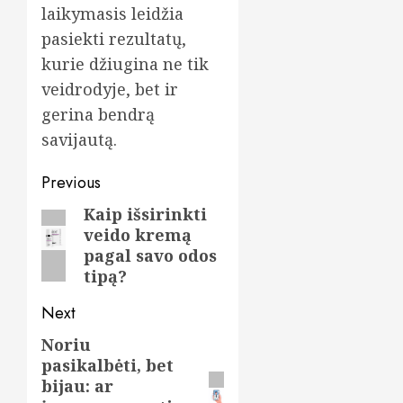
laikymasis leidžia
pasiekti rezultatų,
kurie džiugina ne tik
veidrodyje, bet ir
gerina bendrą
savijautą.
Post
Previous
navigation
Kaip išsirinkti
Previous
veido kremą
post:
pagal savo odos
tipą?
Next
Noriu
Next
pasikalbėti, bet
post:
bijau: ar