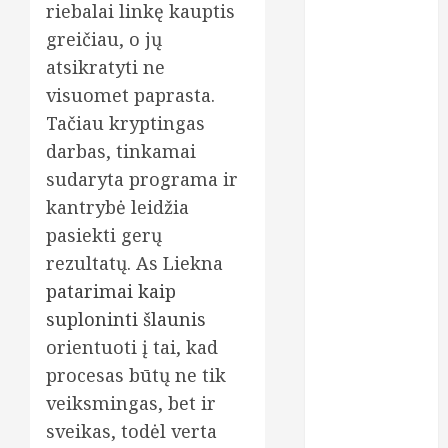
riebalai linkę kauptis
skausmo
greičiau, o jų
gydymą
atsikratyti ne
osteopatiniais
visuomet paprasta.
būdais: kodėl
vien vaistų
Tačiau kryptingas
nebepakanka?
darbas, tinkamai
Dantų
sudaryta programa ir
implantavimas
kantrybė leidžia
Lietuvoje:
pasiekti gerų
kodėl žmonės
rezultatų. As Liekna
vis dažniau
patarimai kaip
renkasi
suploninti šlaunis
ilgalaikį
sprendimą?
orientuoti į tai, kad
Chirurgas
procesas būtų ne tik
Saulius
veiksmingas, bet ir
Vikšraitis:
sveikas, todėl verta
pilvo plastiką