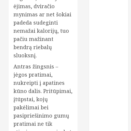
protezai
ėjimas, dviračio
mynimas ar net šokiai
dantų
protezavimas
padeda sudeginti
nemažai kalorijų, tuo
dieta
pačiu mažinant
estetinis
bendrą riebalų
plombavimas
sluoksnį.
finansai
Antras žingsnis –
greitas
jėgos pratimai,
kreditas
nukreipti į apatines
kūno dalis. Pritūpimai,
grožio
procedūros
įtūpstai, kojų
pakėlimai bei
gydymas
pasipriešinimo gumų
implantavimas
pratimai ne tik