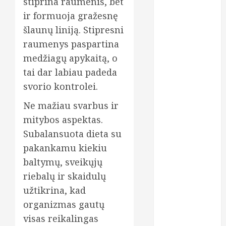
stiprina raumenis, bet
kosmetika
ir formuoja gražesnę
kreditai
šlaunų liniją. Stipresni
raumenys paspartina
kreditas
internetu
medžiagų apykaitą, o
tai dar labiau padeda
lazerinės
procedūros
svorio kontrolei.
Ne mažiau svarbus ir
ligos
mitybos aspektas.
lęšiai
Subalansuota dieta su
pakankamu kiekiu
maistas
baltymų, sveikųjų
maisto
riebalų ir skaidulų
papildai
užtikrina, kad
medicininiai
organizmas gautų
tyrimai
visas reikalingas