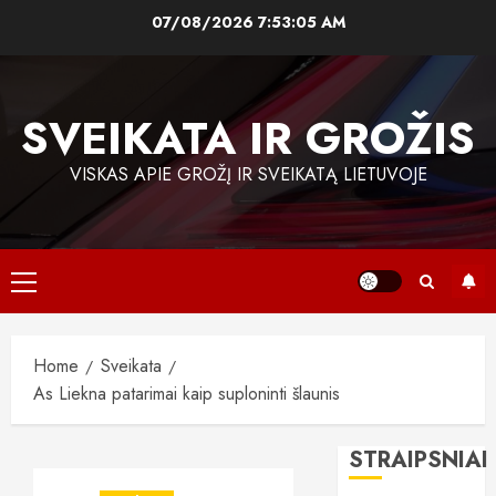
Skip
07/08/2026
7:53:06 AM
to
content
SVEIKATA IR GROŽIS
VISKAS APIE GROŽĮ IR SVEIKATĄ LIETUVOJE
Primary
Menu
Home
Sveikata
As Liekna patarimai kaip suploninti šlaunis
STRAIPSNIAI