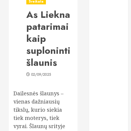
Sveikata
„All-on-6“
As Liekna
implantai:
kodėl šis
patarimai
metodas
tampa vienu
kaip
stabiliausių
suploninti
sprendimų
atkuriant visą
šlaunis
šypseną?
Kodėl žuvų
02/09/2025
taukai išlieka
vienu
populiariausių
Dailesnės šlaunys –
maisto
vienas dažniausių
papildų?
tikslų, kurio siekia
Lietuviai vis
tiek moterys, tiek
dažniau
vyrai. Šlaunų srityje
renkasi galvos