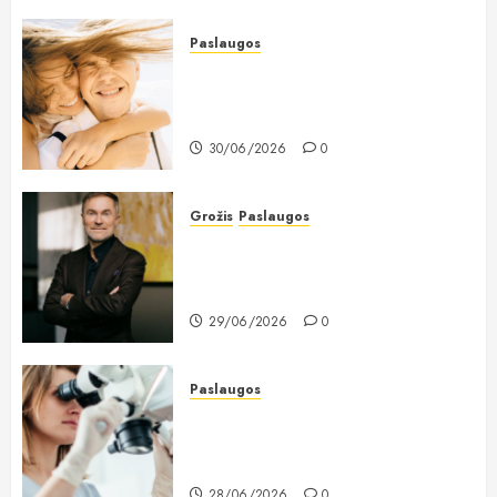
Paslaugos
Dantų implantavimas Lietuvoje:
kodėl žmonės vis dažniau renkasi
ilgalaikį sprendimą?
30/06/2026
0
Grožis
Paslaugos
Chirurgas Saulius Vikšraitis: pilvo
plastiką renkasi ir lieknos
moterys
29/06/2026
0
Paslaugos
Dantų implantavimas: kiek laiko
trunka visas procesas ir nuo ko
tai priklauso?
28/06/2026
0