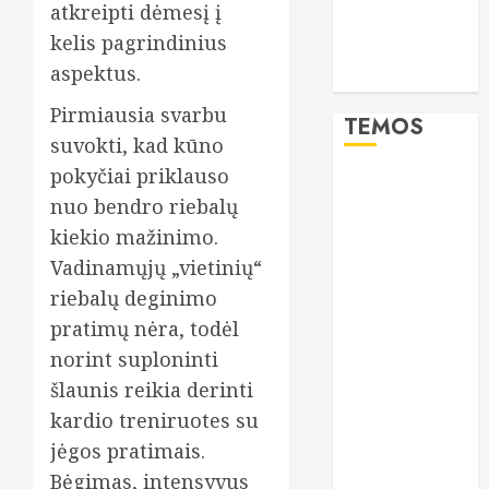
atkreipti dėmesį į
renkasi ir
kelis pagrindinius
lieknos
aspektus.
moterys
Pirmiausia svarbu
TEMOS
suvokti, kad kūno
pokyčiai priklauso
burnos
nuo bendro riebalų
higiena
kiekio mažinimo.
CBD
Vadinamųjų „vietinių“
riebalų deginimo
dantys
pratimų nėra, todėl
dantų
norint suploninti
implantai
šlaunis reikia derinti
dantų
kardio treniruotes su
priežiūra
jėgos pratimais.
dantų
Bėgimas, intensyvus