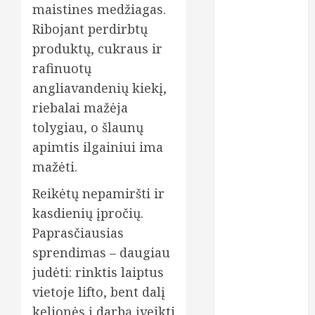
moterys
maistines medžiagas.
Ribojant perdirbtų
oda
produktų, cukraus ir
rafinuotų
odontologas
angliavandenių kiekį,
odontologija
riebalai mažėja
tolygiau, o šlaunų
odontologijo
klinika
apimtis ilgainiui ima
mažėti.
odontologijos
kabinetas
Reikėtų nepamiršti ir
odontologijos
kasdienių įpročių.
klinika
Paprasčiausias
sprendimas – daugiau
paskolos
judėti: rinktis laiptus
plastinės
vietoje lifto, bent dalį
operacijos
kelionės į darbą įveikti