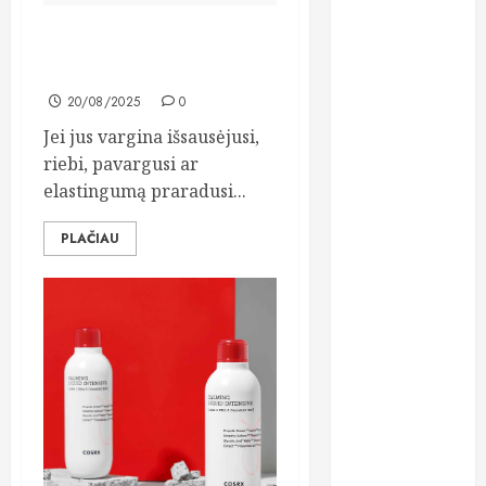
dantų
protezavimas
Kaip išsirinkti veido kremą
pagal savo odos tipą?
dieta
20/08/2025
0
estetinis
Jei jus vargina išsausėjusi,
plombavimas
riebi, pavargusi ar
elastingumą praradusi...
finansai
PLAČIAU
greitas
kreditas
grožio
procedūros
gydymas
implantavimas
kosmetika