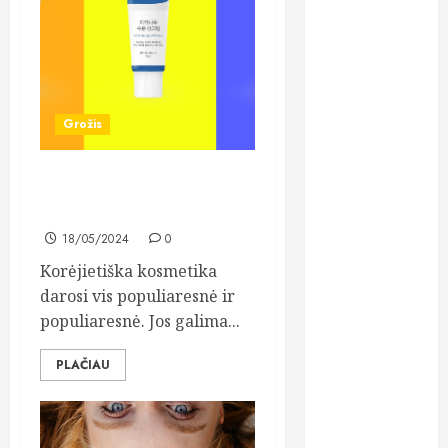
oda
odontologas
odontologija
Grožis
odontologijo
klinika
Ar korėjietiška kosmetika
tinka mano odai?
odontologijos
kabinetas
18/05/2024
0
Korėjietiška kosmetika
odontologijos
klinika
darosi vis populiaresnė ir
populiaresnė. Jos galima...
paskolos
PLAČIAU
plastinės
operacijos
prezervatyvai