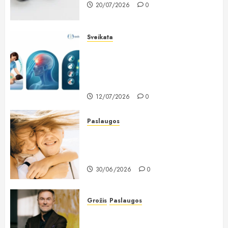
20/07/2026
0
Sveikata
Lietuviai vis dažniau renkasi
galvos skausmo gydymą
osteopatiniais būdais: kodėl vien
vaistų nebepakanka?
12/07/2026
0
Paslaugos
Dantų implantavimas Lietuvoje:
kodėl žmonės vis dažniau renkasi
ilgalaikį sprendimą?
30/06/2026
0
Grožis
Paslaugos
Chirurgas Saulius Vikšraitis: pilvo
plastiką renkasi ir lieknos