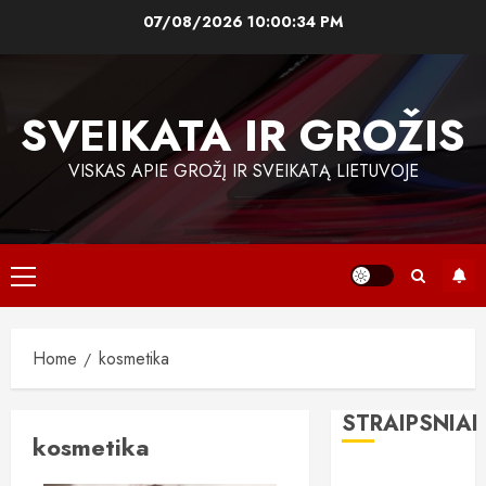
Skip
07/08/2026
10:00:35 PM
to
content
SVEIKATA IR GROŽIS
VISKAS APIE GROŽĮ IR SVEIKATĄ LIETUVOJE
Primary
Menu
Home
kosmetika
STRAIPSNIAI
kosmetika
„All-on-6“