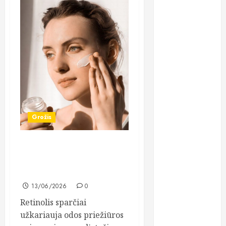
implantai:
kodėl šis
metodas
tampa vienu
stabiliausių
sprendimų
atkuriant visą
šypseną?
Kodėl žuvų
Grožis
taukai išlieka
vienu
populiariausių
Saugus kelias į lygią odą:
maisto
retinolio naudojimo
pradmenys
papildų?
Lietuviai vis
13/06/2026
0
dažniau
Retinolis sparčiai
renkasi galvos
užkariauja odos priežiūros
skausmo