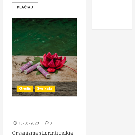
PLAČIAU
vitaminai
žaidimai
Grožis
Sveikata
Kolageno papildai padės
Jūsų organizmui atsistatyti
13/05/2023
0
Organizmą stiprinti reikia