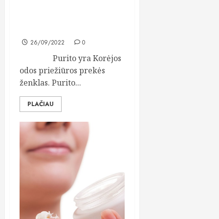
Kuo ypatinga Purito
korėjietiška kosmetika ?
26/09/2022
0
Purito yra Korėjos
odos priežiūros prekės
ženklas. Purito...
PLAČIAU