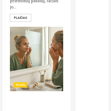
priemonių pasaulį, tačiau
gydymą
jo...
osteopatiniais
būdais: kodėl
PLAČIAU
vien vaistų
nebepakanka?
Dantų
implantavimas
Lietuvoje:
kodėl žmonės
vis dažniau
renkasi
ilgalaikį
sprendimą?
Grožis
Chirurgas
Saulius
Vikšraitis:
Retinolis po 40-ies: ar jūsų
pilvo plastiką
oda pasiruošusi naktiniam
renkasi ir