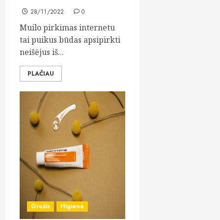
28/11/2022
0
Muilo pirkimas internetu
tai puikus būdas apsipirkti
neišėjus iš...
PLAČIAU
Grožis
Higiena