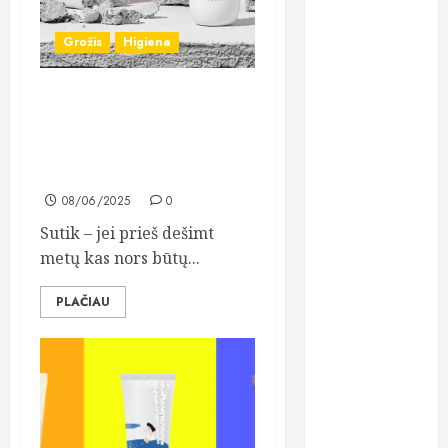
kreditai
Grožis
Higiena
kreditas
internetu
Sraigių mucinas
lazerinės
kosmetikoje – mados
procedūros
klyksmas ar tikras
atradimas?
ligos
08/06/2025
0
lęšiai
Sutik – jei prieš dešimt
metų kas nors būtų...
maistas
PLAČIAU
maisto
papildai
medicininiai
tyrimai
moterys