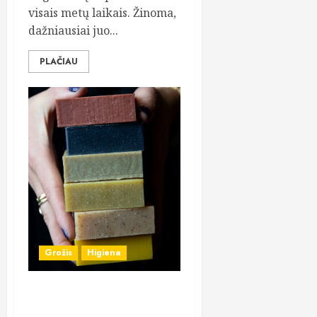
visais metų laikais. Žinoma,
dažniausiai juo...
PLAČIAU
Grožis
Higiena
Natūralūs muilai internetu –
greita ir paprasta