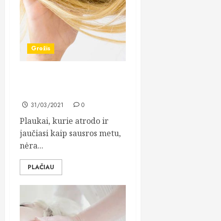
Grožis
Sausų plaukų priežiūros
patarimai
31/03/2021
0
Plaukai, kurie atrodo ir
jaučiasi kaip sausros metu,
nėra...
PLAČIAU