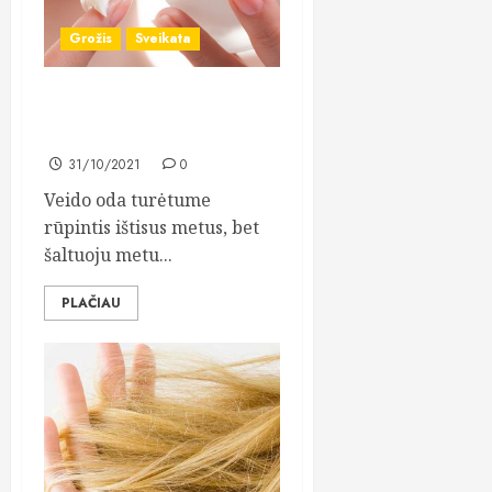
Grožis
Sveikata
Kaip rūpintis veido oda
šaltuoju sezonu?
31/10/2021
0
Veido oda turėtume
rūpintis ištisus metus, bet
šaltuoju metu...
PLAČIAU