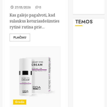
remontui?
lieknos
27/05/2026
0
moterys
Kas galėjo pagalvoti, kad
sulaukus keturiasdešimties
TEMOS
rytinė rutina prie...
burnos
PLAČIAU
higiena
CBD
dantys
dantų
implantai
dantų
priežiūra
dantų
protezai
Grožis