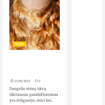
psichika
psichinė
sveikata
psichologai
seksas
Grožis
sportas
Priemonės nuo plaukų
tyrimai
slinkimo gali išspręsti opias
vyrų bei moterų plaukų
urologas
apimties problemas
27/08/2023
0
vaikai
Daugelio mūsų tikrų
vaistai
tikriausias pasididžiavimas
yra žvilgantys, stori bei...
veidas