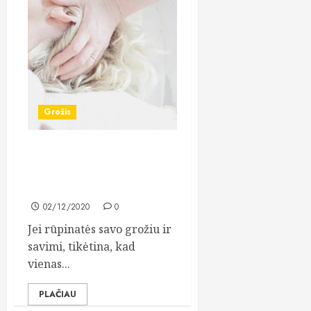
Grožis
4 populiariausios grožio
procedūros, kuriomis
domisi moterys
02/12/2020
0
Jei rūpinatės savo grožiu ir
savimi, tikėtina, kad
vienas...
PLAČIAU