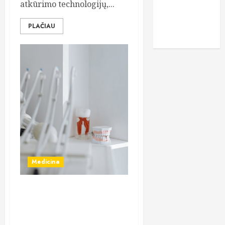
atkūrimo technologijų,...
vitaminai
PLAČIAU
žaidimai
Medicina
Odontologinė chirurgija
Klaipėdos odontologijos
centre