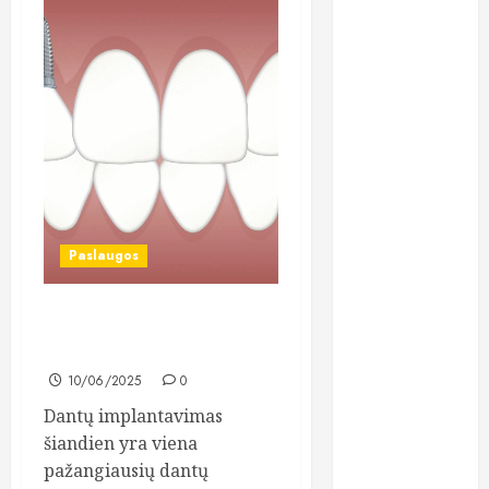
psichika
psichinė
sveikata
psichologai
seksas
sportas
Paslaugos
tyrimai
Kada dantų implantai gali
urologas
neprigyti ir ką tada daryti
vaikai
10/06/2025
0
Dantų implantavimas
vaistai
šiandien yra viena
pažangiausių dantų
veidas