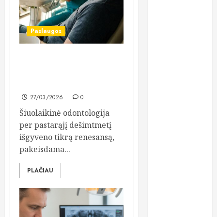
kreditai
Paslaugos
kreditas
internetu
lazerinės
Šiuolaikinės odontologijos
procedūros
galimybės: nuo estetikos iki
implantavimo
ligos
27/03/2026
0
lęšiai
Šiuolaikinė odontologija
per pastarąjį dešimtmetį
maistas
išgyveno tikrą renesansą,
pakeisdama...
maisto
papildai
PLAČIAU
medicininiai
tyrimai
moterys