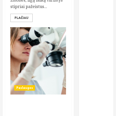
žmonės, ilgą laiką turintys
gydymą
stipriai pažeistus...
osteopatiniais
būdais: kodėl
PLAČIAU
vien vaistų
nebepakanka?
Dantų
implantavimas
Lietuvoje:
kodėl žmonės
vis dažniau
renkasi
ilgalaikį
sprendimą?
Paslaugos
Chirurgas
Saulius
Vikšraitis:
Dantų implantavimas: kiek
pilvo plastiką
laiko trunka visas procesas
renkasi ir