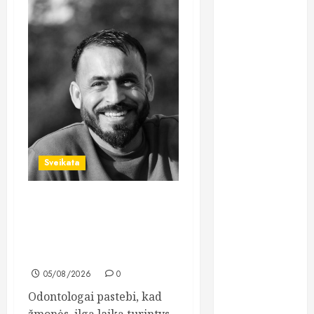
implantai:
kodėl šis
metodas
tampa vienu
stabiliausių
sprendimų
atkuriant visą
šypseną?
Kodėl žuvų
Sveikata
taukai išlieka
vienu
populiariausių
„All-on-6“ implantai: kodėl
maisto
šis metodas tampa vienu
stabiliausių sprendimų
papildų?
atkuriant visą šypseną?
Lietuviai vis
dažniau
05/08/2026
0
renkasi galvos
Odontologai pastebi, kad
skausmo