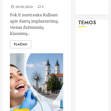
ir nuo ko tai priklauso?
lieknos
28/06/2026
0
moterys
Pok.lt nuotrauka Kalbant
apie dantų implantavimą,
TEMOS
vienas dažniausių
klausimų...
burnos
higiena
PLAČIAU
CBD
dantys
dantų
implantai
dantų
priežiūra
dantų
protezai