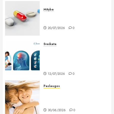
Mityba
Kodėl žuvų taukai išlieka vienu
populiariausių maisto papildų?
20/07/2026
0
Sveikata
Lietuviai vis dažniau renkasi
galvos skausmo gydymą
osteopatiniais būdais: kodėl vien
vaistų nebepakanka?
12/07/2026
0
Paslaugos
Dantų implantavimas Lietuvoje:
kodėl žmonės vis dažniau renkasi
ilgalaikį sprendimą?
30/06/2026
0