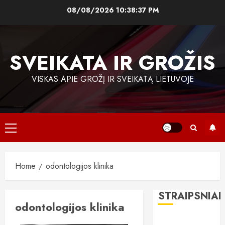
Skip
08/08/2026
10:38:38 PM
to
content
SVEIKATA IR GROŽIS
VISKAS APIE GROŽĮ IR SVEIKATĄ LIETUVOJE
Primary
Menu
Home
odontologijos klinika
STRAIPSNIAI
odontologijos klinika
„All-on-6“