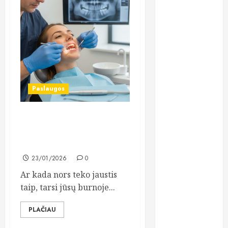
oda
odontologas
odontologija
odontologijo
klinika
Paslaugos
odontologijos
kabinetas
Protiniai dantys: kaip
išgyventi šalinimą ir kodėl
odontologijos
tai nėra taip baisu?
klinika
23/01/2026
0
paskolos
Ar kada nors teko jaustis
taip, tarsi jūsų burnoje...
plastinės
operacijos
PLAČIAU
prezervatyvai