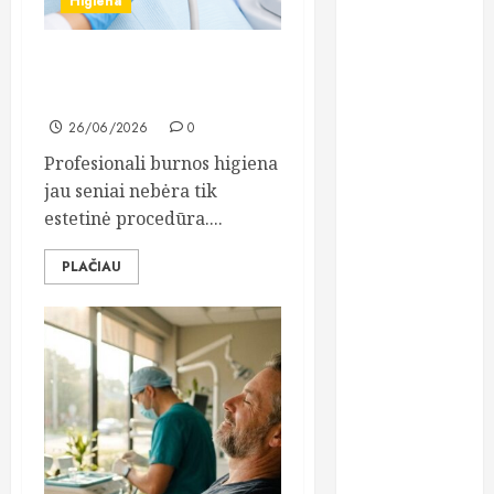
Higiena
dantų
protezavimas
Geriausiai įvertinta klinika
dieta
Šiauliuose burnos higienai
26/06/2026
0
estetinis
plombavimas
Profesionali burnos higiena
jau seniai nebėra tik
finansai
estetinė procedūra....
greitas
kreditas
PLAČIAU
grožio
procedūros
gydymas
implantavimas
kosmetika