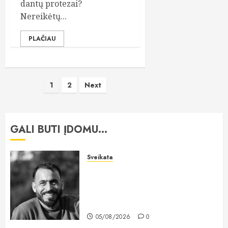
dantų protezai?
Nereikėtų...
PLAČIAU
Įrašų
1
2
Next
puslapiavimas
GALI BŪTI ĮDOMU...
Sveikata
„All-on-6“ implantai: kodėl šis
metodas tampa vienu stabiliausių
sprendimų atkuriant visą
šypseną?
05/08/2026
0