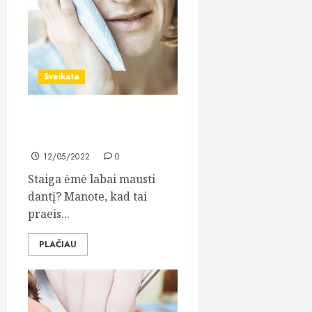
Sveikata
Patikimos odontologijos
klinikos Vilniuje paieškos
12/05/2022
0
Staiga ėmė labai mausti
dantį? Manote, kad tai
praeis...
PLAČIAU