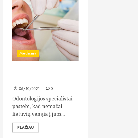
Medicina
Dantų protezavimas dažnai
be reikalo apipinamas mitas
06/10/2021
0
Odontologijos specialistai
pastebi, kad nemažai
lietuvių vengia į juos...
PLAČIAU