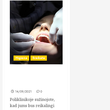
Higiena
Sveikata
Dantų protezai šiais laikais
yra gerokai modernesni nei
anksčiau
14/09/2021
0
Poliklinikoje sužinojote,
kad jums bus reikalingi