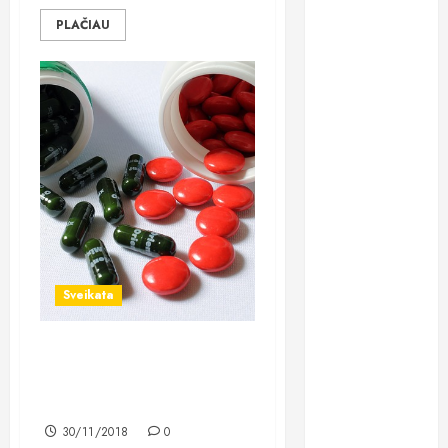
gydymą
PLAČIAU
osteopatiniais
būdais: kodėl
vien vaistų
nebepakanka?
Dantų
implantavimas
Lietuvoje:
kodėl žmonės
vis dažniau
renkasi
ilgalaikį
Sveikata
sprendimą?
Chirurgas
Kokie maisto papildai
Saulius
padeda sportuojančioms, o
Vikšraitis:
kurie – lieknėjančioms?
pilvo plastiką
30/11/2018
0
renkasi ir