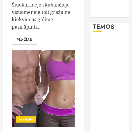
Šiuolaikinėje skubančioje
lieknos
visuomenėje toli gražu ne
moterys
kiekvienas galime
TEMOS
pasirūpinti...
PLAČIAU
burnos
higiena
CBD
dantys
dantų
implantai
dantų
priežiūra
Sveikata
dantų
protezai