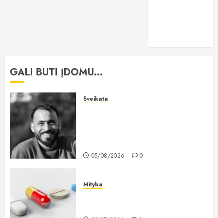
vitaminai
žaidimai
GALI BŪTI ĮDOMU...
Sveikata
„All-on-6“ implantai: kodėl šis
metodas tampa vienu stabiliausių
sprendimų atkuriant visą
šypseną?
05/08/2026
0
Mityba
Kodėl žuvų taukai išlieka vienu
populiariausių maisto papildų?