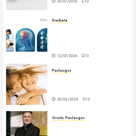
20/07/2026
0
Sveikata
Lietuviai vis dažniau renkasi
galvos skausmo gydymą
osteopatiniais būdais: kodėl vien
vaistų nebepakanka?
12/07/2026
0
Paslaugos
Dantų implantavimas Lietuvoje:
kodėl žmonės vis dažniau renkasi
ilgalaikį sprendimą?
30/06/2026
0
Grožis
Paslaugos
Chirurgas Saulius Vikšraitis: pilvo
plastiką renkasi ir lieknos