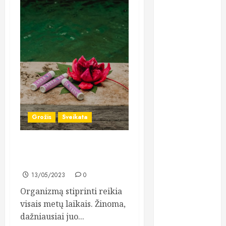
implantai:
kodėl šis
metodas
tampa vienu
stabiliausių
sprendimų
atkuriant visą
šypseną?
Kodėl žuvų
Grožis
Sveikata
taukai išlieka
vienu
populiariausių
Kolageno papildai padės
maisto
Jūsų organizmui atsistatyti
papildų?
13/05/2023
0
Lietuviai vis
Organizmą stiprinti reikia
dažniau
visais metų laikais. Žinoma,
renkasi galvos
dažniausiai juo...
skausmo