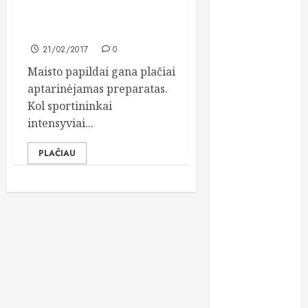
Maisto papildai: vartoti ar
dantų
protezavimas
ignoruoti?
21/02/2017
0
dieta
Maisto papildai gana plačiai
estetinis
aptarinėjamas preparatas.
plombavimas
Kol sportininkai
intensyviai...
finansai
PLAČIAU
greitas
kreditas
grožio
procedūros
gydymas
implantavimas
kosmetika