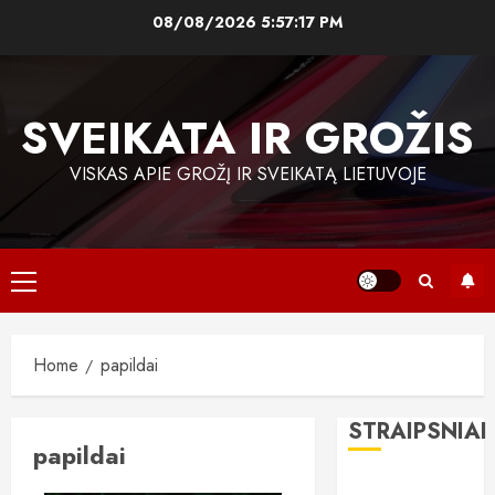
Skip
08/08/2026
5:57:18 PM
to
content
SVEIKATA IR GROŽIS
VISKAS APIE GROŽĮ IR SVEIKATĄ LIETUVOJE
Primary
Menu
Home
papildai
STRAIPSNIAI
papildai
„All-on-6“