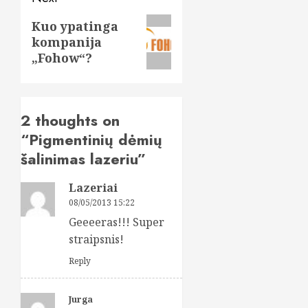
Next
Kuo ypatinga
kompanija
post:
„Fohow“?
2 thoughts on
“
Pigmentinių dėmių
šalinimas lazeriu
”
Lazeriai
08/05/2013 15:22
Geeeeras!!! Super
straipsnis!
Reply
Jurga