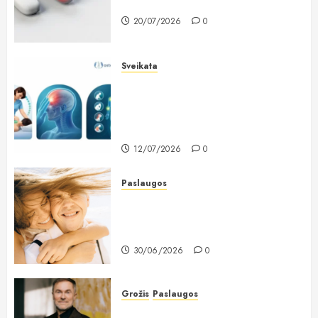
populiariausių maisto papildų?
20/07/2026
0
Sveikata
Lietuviai vis dažniau renkasi
galvos skausmo gydymą
osteopatiniais būdais: kodėl vien
vaistų nebepakanka?
12/07/2026
0
Paslaugos
Dantų implantavimas Lietuvoje:
kodėl žmonės vis dažniau renkasi
ilgalaikį sprendimą?
30/06/2026
0
Grožis
Paslaugos
Chirurgas Saulius Vikšraitis: pilvo