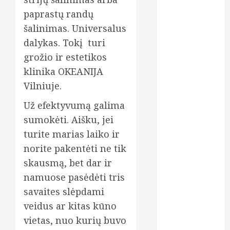
paprastų randų
kreditai
šalinimas. Universalus
kreditas
dalykas. Tokį turi
internetu
grožio ir estetikos
lazerinės
klinika OKEANIJA
procedūros
Vilniuje.
ligos
Už efektyvumą galima
lęšiai
sumokėti. Aišku, jei
turite marias laiko ir
maistas
norite pakentėti ne tik
skausmą, bet dar ir
maisto
papildai
namuose pasėdėti tris
savaites slėpdami
medicininiai
tyrimai
veidus ar kitas kūno
vietas, nuo kurių buvo
moterys