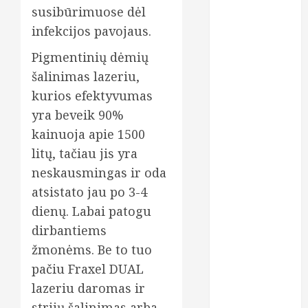
susibūrimuose dėl
dantų
protezavimas
infekcijos pavojaus.
Pigmentinių dėmių
dieta
šalinimas lazeriu,
estetinis
kurios efektyvumas
plombavimas
yra beveik 90%
finansai
kainuoja apie 1500
litų, tačiau jis yra
greitas
kreditas
neskausmingas ir oda
atsistato jau po 3-4
grožio
procedūros
dienų. Labai patogu
dirbantiems
gydymas
žmonėms. Be to tuo
implantavimas
pačiu Fraxel DUAL
lazeriu daromas ir
kosmetika
strijų šalinimas arba