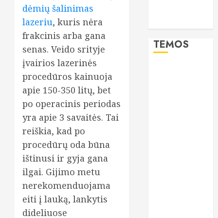
dėmių šalinimas
lieknos
lazeriu
, kuris nėra
moterys
frakcinis arba gana
TEMOS
senas. Veido srityje
įvairios lazerinės
burnos
procedūros kainuoja
higiena
apie 150-350 litų, bet
CBD
po operacinis periodas
yra apie 3 savaitės. Tai
dantys
reiškia, kad po
dantų
procedūrų oda būna
implantai
ištinusi ir gyja gana
ilgai. Gijimo metu
dantų
priežiūra
nerekomenduojama
eiti į lauką, lankytis
dantų
protezai
dideliuose