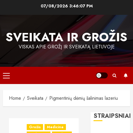
Skip
07/08/2026
3:46:08 PM
to
content
SVEIKATA IR GROŽIS
VISKAS APIE GROŽĮ IR SVEIKATĄ LIETUVOJE
Primary
Menu
Home
Sveikata
Pigmentinių dėmių šalinimas lazeriu
STRAIPSNIAI
Grožis
Medicina
„All-on-6“