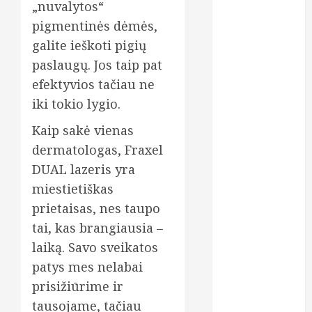
„nuvalytos“
oda
pigmentinės dėmės,
galite ieškoti pigių
odontologas
paslaugų. Jos taip pat
odontologija
efektyvios tačiau ne
iki tokio lygio.
odontologijo
klinika
Kaip sakė vienas
dermatologas, Fraxel
odontologijos
kabinetas
DUAL lazeris yra
miestietiškas
odontologijos
klinika
prietaisas, nes taupo
tai, kas brangiausia –
paskolos
laiką. Savo sveikatos
plastinės
patys mes nelabai
operacijos
prisižiūrime ir
prezervatyvai
tausojame, tačiau