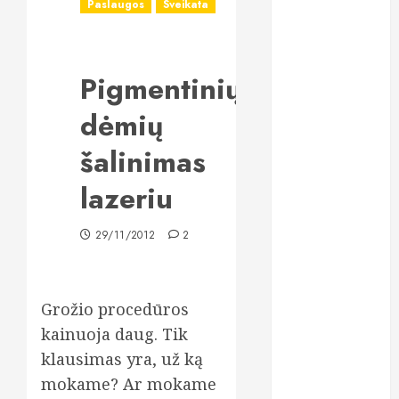
Paslaugos
Sveikata
implantai:
kodėl šis
metodas
Pigmentinių
tampa vienu
stabiliausių
dėmių
sprendimų
atkuriant visą
šalinimas
šypseną?
lazeriu
Kodėl žuvų
taukai išlieka
29/11/2012
2
vienu
populiariausių
maisto
papildų?
Grožio procedūros
Lietuviai vis
kainuoja daug. Tik
dažniau
klausimas yra, už ką
renkasi galvos
mokame? Ar mokame
skausmo