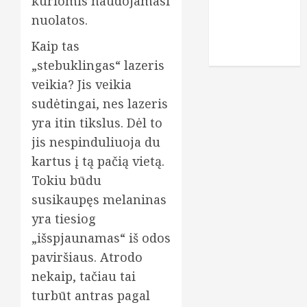
kuriomis naudojamasi
nuolatos.
vitaminai
Kaip tas
žaidimai
„stebuklingas“ lazeris
veikia? Jis veikia
sudėtingai, nes lazeris
yra itin tikslus. Dėl to
jis nespinduliuoja du
kartus į tą pačią vietą.
Tokiu būdu
susikaupęs melaninas
yra tiesiog
„išspjaunamas“ iš odos
paviršiaus. Atrodo
nekaip, tačiau tai
turbūt antras pagal