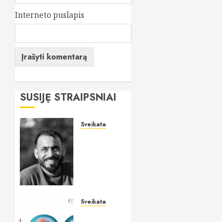
Interneto puslapis
SUSIJĘ STRAIPSNIAI
Sveikata
„All-on-
6“
implantai:
kodėl
šis
metodas
tampa
Sveikata
vienu
Lietuviai