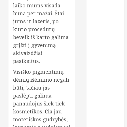
laiko mums visada
psichika
būna per mažai. Štai
jums ir lazeris, po
psichinė
sveikata
kurio procedūrų
beveik iš karto galima
psichologai
grįžti į gyvenimą
seksas
akivaizdžiai
pasikeitus.
sportas
Visiško pigmentinių
tyrimai
dėmių išėmimo negali
urologas
būti, tačiau jas
paslėpti galima
vaikai
panaudojus šiek tiek
kosmetikos. Čia jau
vaistai
moteriškos gudrybės,
veidas