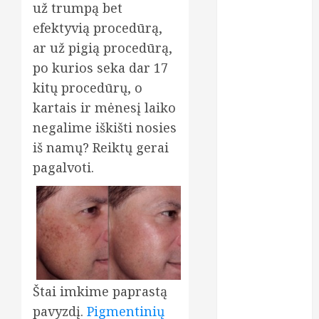
už trumpą bet
gydymą
efektyvią procedūrą,
osteopatiniais
ar už pigią procedūrą,
būdais: kodėl
po kurios seka dar 17
vien vaistų
nebepakanka?
kitų procedūrų, o
Dantų
kartais ir mėnesį laiko
implantavimas
negalime iškišti nosies
Lietuvoje:
iš namų? Reiktų gerai
kodėl žmonės
pagalvoti.
vis dažniau
renkasi
ilgalaikį
sprendimą?
Chirurgas
Saulius
Vikšraitis:
Štai imkime paprastą
pilvo plastiką
pavyzdį.
Pigmentinių
renkasi ir