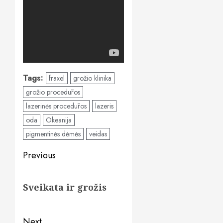
Tags:
fraxel
grožio klinika
grožio procedūros
lazerinės procedūros
lazeris
oda
Okeanija
pigmentinės dėmės
veidas
Post
Previous
navigation
Previous
Sveikata ir grožis
post:
Next