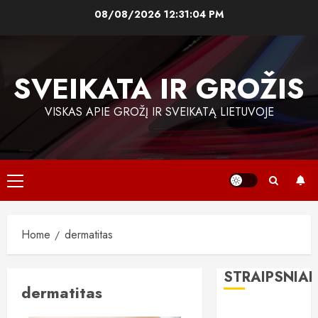
Skip
08/08/2026
12:31:05 PM
to
content
SVEIKATA IR GROŽIS
VISKAS APIE GROŽĮ IR SVEIKATĄ LIETUVOJE
Primary
Menu
Home
dermatitas
STRAIPSNIAI
dermatitas
„All-on-6“