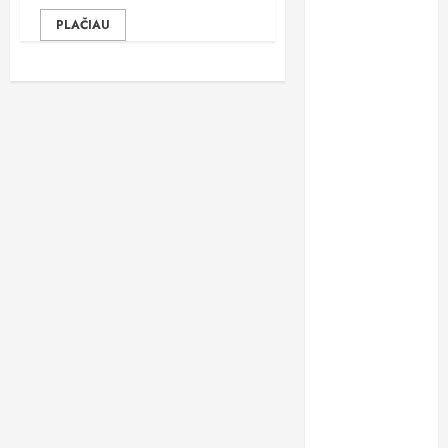
gydymą
PLAČIAU
osteopatiniais
būdais: kodėl
vien vaistų
nebepakanka?
Dantų
implantavimas
Lietuvoje:
kodėl žmonės
vis dažniau
renkasi
ilgalaikį
sprendimą?
Chirurgas
Saulius
Vikšraitis:
pilvo plastiką
renkasi ir