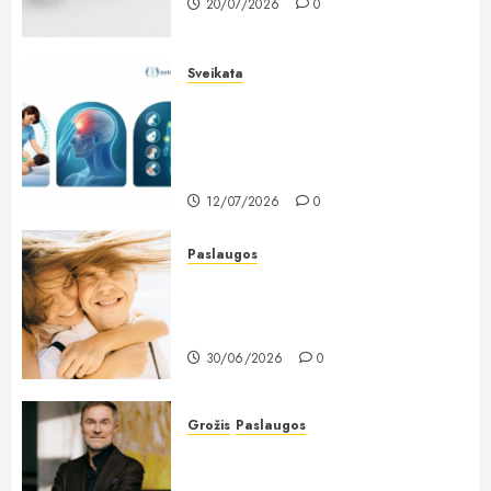
20/07/2026
0
Sveikata
Lietuviai vis dažniau renkasi
galvos skausmo gydymą
osteopatiniais būdais: kodėl vien
vaistų nebepakanka?
12/07/2026
0
Paslaugos
Dantų implantavimas Lietuvoje:
kodėl žmonės vis dažniau renkasi
ilgalaikį sprendimą?
30/06/2026
0
Grožis
Paslaugos
Chirurgas Saulius Vikšraitis: pilvo
plastiką renkasi ir lieknos