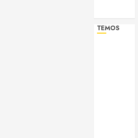
lieknos
moterys
TEMOS
burnos
higiena
CBD
dantys
dantų
implantai
dantų
priežiūra
dantų
protezai