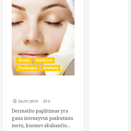
implantai:
kodėl šis
metodas
tampa vienu
stabiliausių
sprendimų
atkuriant visą
šypseną?
Grožis
Medicina
Kodėl žuvų
Paslaugos
Sveikata
taukai išlieka
vienu
populiariausių
Dermatitas: homeopatinių
maisto
priemonių pasiūla
papildų?
26/01/2015
0
Lietuviai vis
Dermatito paplitimas yra
dažniau
gana intensyvus paskutiniu
renkasi galvos
metu, kuomet skubančio...
skausmo