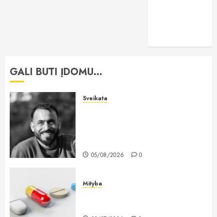
vitaminai
žaidimai
GALI BŪTI ĮDOMU...
Sveikata
„All-on-6“ implantai: kodėl šis
metodas tampa vienu stabiliausių
sprendimų atkuriant visą
šypseną?
05/08/2026
0
Mityba
Kodėl žuvų taukai išlieka vienu
populiariausių maisto papildų?