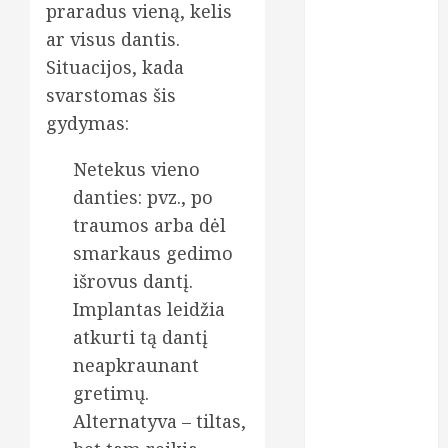
kosmetika
praradus vieną, kelis
ar visus dantis.
kreditai
Situacijos, kada
svarstomas šis
kreditas
internetu
gydymas:
lazerinės
Netekus vieno
procedūros
danties: pvz., po
ligos
traumos arba dėl
smarkaus gedimo
lęšiai
išrovus dantį.
maistas
Implantas leidžia
atkurti tą dantį
maisto
papildai
neapkraunant
gretimų.
medicininiai
tyrimai
Alternatyva – tiltas,