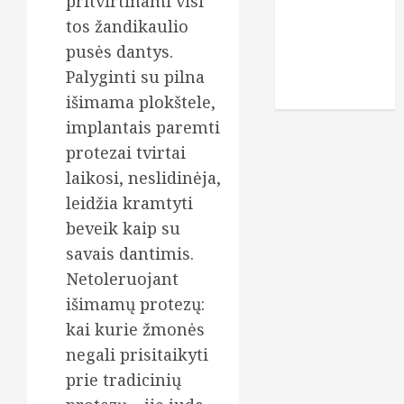
pritvirtinami visi
veidas
tos žandikaulio
vitaminai
pusės dantys.
Palyginti su pilna
žaidimai
išimama plokštele,
implantais paremti
protezai tvirtai
laikosi, neslidinėja,
leidžia kramtyti
beveik kaip su
savais dantimis.
Netoleruojant
išimamų protezų:
kai kurie žmonės
negali prisitaikyti
prie tradicinių