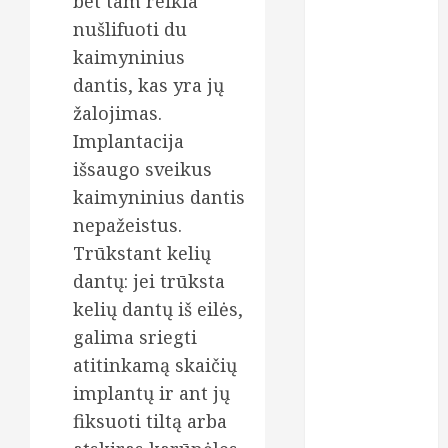
bet tam reikia
moterys
nušlifuoti du
oda
kaimyninius
dantis, kas yra jų
odontologas
žalojimas.
Implantacija
odontologija
išsaugo sveikus
odontologijo
kaimyninius dantis
klinika
nepažeistus.
odontologijos
Trūkstant kelių
kabinetas
dantų: jei trūksta
odontologijos
kelių dantų iš eilės,
klinika
galima sriegti
paskolos
atitinkamą skaičių
implantų ir ant jų
plastinės
operacijos
fiksuoti tiltą arba