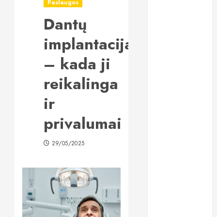
Paslaugos
„All-on-6“
Dantų
implantai:
kodėl šis
implantacija
metodas
tampa vienu
– kada ji
stabiliausių
reikalinga
sprendimų
atkuriant visą
ir
šypseną?
Kodėl žuvų
privalumai
taukai išlieka
vienu
29/05/2025
populiariausių
maisto
papildų?
Lietuviai vis
dažniau
renkasi galvos