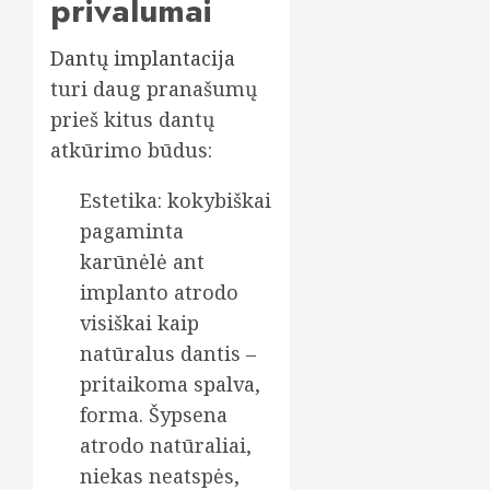
privalumai
Dantų implantacija
turi daug pranašumų
prieš kitus dantų
atkūrimo būdus:
Estetika: kokybiškai
pagaminta
karūnėlė ant
implanto atrodo
visiškai kaip
natūralus dantis –
pritaikoma spalva,
forma. Šypsena
atrodo natūraliai,
niekas neatspės,