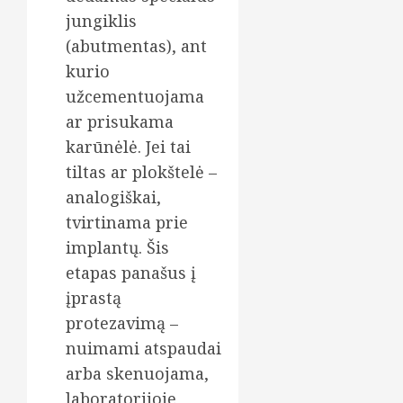
jungiklis
(abutmentas), ant
kurio
užcementuojama
ar prisukama
karūnėlė. Jei tai
tiltas ar plokštelė –
analogiškai,
tvirtinama prie
implantų. Šis
etapas panašus į
įprastą
protezavimą –
nuimami atspaudai
arba skenuojama,
laboratorijoje