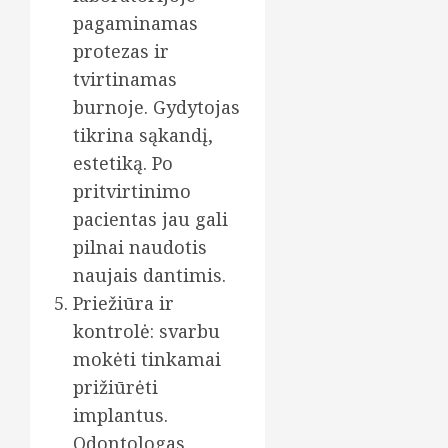
pagaminamas
protezas ir
tvirtinamas
burnoje. Gydytojas
tikrina sąkandį,
estetiką. Po
pritvirtinimo
pacientas jau gali
pilnai naudotis
naujais dantimis.
Priežiūra ir
kontrolė: svarbu
mokėti tinkamai
prižiūrėti
implantus.
Odontologas