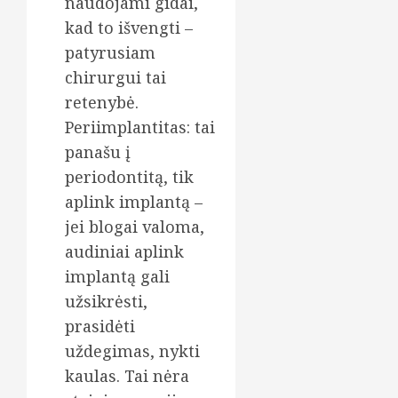
naudojami gidai,
kad to išvengti –
patyrusiam
chirurgui tai
retenybė.
Periimplantitas: tai
panašu į
periodontitą, tik
aplink implantą –
jei blogai valoma,
audiniai aplink
implantą gali
užsikrėsti,
prasidėti
uždegimas, nykti
kaulas. Tai nėra