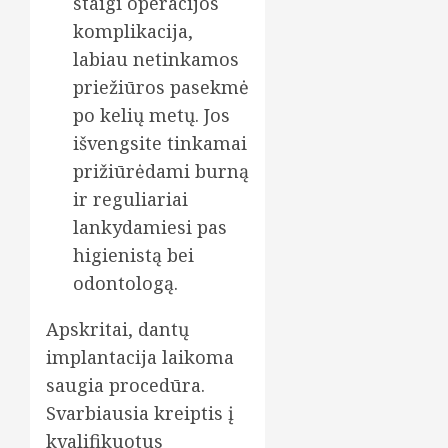
staigi operacijos
komplikacija,
labiau netinkamos
priežiūros pasekmė
po kelių metų. Jos
išvengsite tinkamai
prižiūrėdami burną
ir reguliariai
lankydamiesi pas
higienistą bei
odontologą.
Apskritai, dantų
implantacija laikoma
saugia procedūra.
Svarbiausia kreiptis į
kvalifikuotus