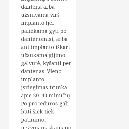
dantena arba
užsiuvama virš
implanto (jei
paliekama gyti po
dantenomis), arba
ant implanto iškart
užsukama gijimo
galvutė, kyšanti per
dantenas. Vieno
implanto
įsriegimas trunka
apie 20–40 minučių.
Po procedūros gali
būti šiek tiek
patinimo,
nežymaus skausmo