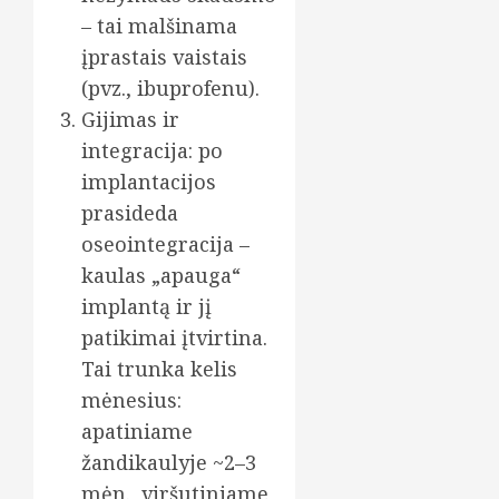
– tai malšinama
įprastais vaistais
(pvz., ibuprofenu).
Gijimas ir
integracija: po
implantacijos
prasideda
oseointegracija –
kaulas „apauga“
implantą ir jį
patikimai įtvirtina.
Tai trunka kelis
mėnesius:
apatiniame
žandikaulyje ~2–3
mėn., viršutiniame