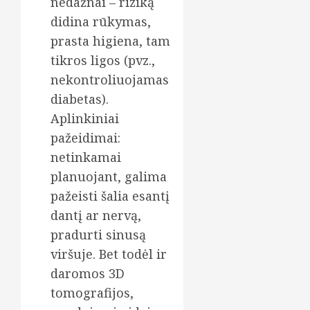
nedažnai – riziką
didina rūkymas,
prasta higiena, tam
tikros ligos (pvz.,
nekontroliuojamas
diabetas).
Aplinkiniai
pažeidimai:
netinkamai
planuojant, galima
pažeisti šalia esantį
dantį ar nervą,
pradurti sinusą
viršuje. Bet todėl ir
daromos 3D
tomografijos,