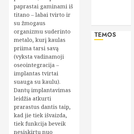
paprastai gaminami iš
renkasi ir
lieknos
titano – labai tvirto ir
moterys
su žmogaus
organizmu suderinto
TEMOS
metalo, kurį kaulas
priima tarsi savą
burnos
(vyksta vadinamoji
higiena
oseointegracija –
CBD
implantas tvirtai
suauga su kaulu).
dantys
Dantų implantavimas
dantų
leidžia atkurti
implantai
prarastus dantis taip,
dantų
kad jie tiek išvaizda,
priežiūra
tiek funkcija beveik
dantų
nesiskirtų nuo