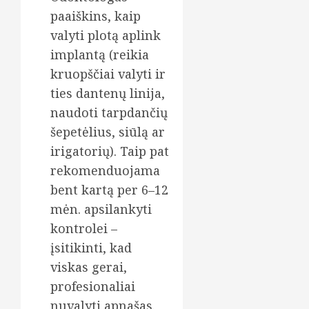
paaiškins, kaip
valyti plotą aplink
implantą (reikia
kruopščiai valyti ir
ties dantenų linija,
naudoti tarpdančių
šepetėlius, siūlą ar
irigatorių). Taip pat
rekomenduojama
bent kartą per 6–12
mėn. apsilankyti
kontrolei –
įsitikinti, kad
viskas gerai,
profesionaliai
nuvalyti apnašas.