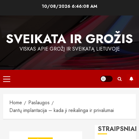
Skip
10/08/2026
6:46:09 AM
to
content
SVEIKATA IR GROŽIS
VISKAS APIE GROŽĮ IR SVEIKATĄ LIETUVOJE
Primary
Menu
Home
Paslaugos
Dantų implantacija – kada ji reikalinga ir privalumai
STRAIPSNIAI