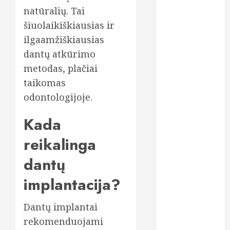
protezai
natūralių. Tai
šiuolaikiškiausias ir
dantų
protezavimas
ilgaamžiškiausias
dantų atkūrimo
dieta
metodas, plačiai
estetinis
taikomas
plombavimas
odontologijoje.
finansai
Kada
greitas
kreditas
reikalinga
dantų
grožio
procedūros
implantacija?
gydymas
Dantų implantai
implantavimas
rekomenduojami