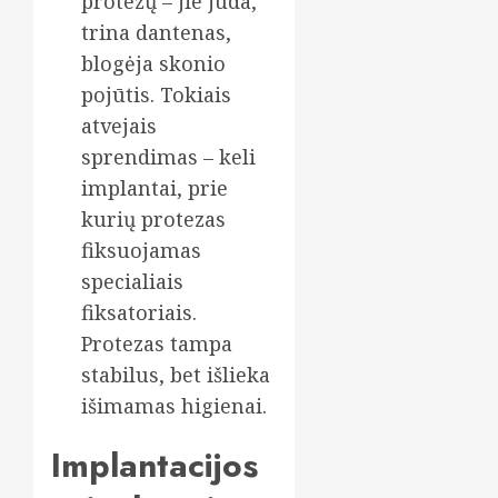
protezų – jie juda,
trina dantenas,
blogėja skonio
pojūtis. Tokiais
atvejais
sprendimas – keli
implantai, prie
kurių protezas
fiksuojamas
specialiais
fiksatoriais.
Protezas tampa
stabilus, bet išlieka
išimamas higienai.
Implantacijos