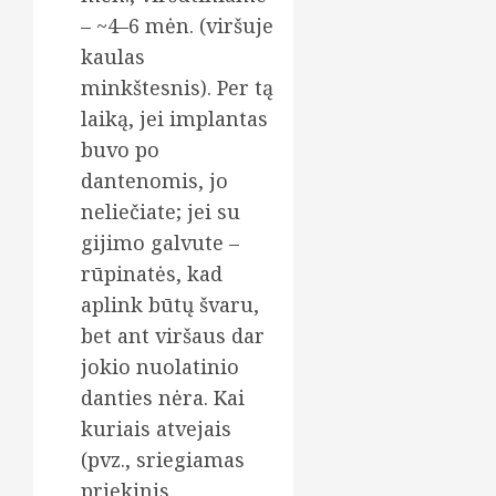
– ~4–6 mėn. (viršuje
kaulas
minkštesnis). Per tą
laiką, jei implantas
buvo po
dantenomis, jo
neliečiate; jei su
gijimo galvute –
rūpinatės, kad
aplink būtų švaru,
bet ant viršaus dar
jokio nuolatinio
danties nėra. Kai
kuriais atvejais
(pvz., sriegiamas
priekinis