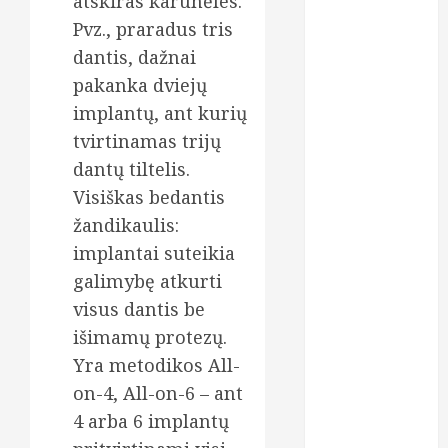
atskiras karūnėles.
prezervatyvai
Pvz., praradus tris
dantis, dažnai
psichika
pakanka dviejų
psichinė
implantų, ant kurių
sveikata
tvirtinamas trijų
psichologai
dantų tiltelis.
Visiškas bedantis
seksas
žandikaulis:
sportas
implantai suteikia
galimybę atkurti
tyrimai
visus dantis be
urologas
išimamų protezų.
Yra metodikos All-
vaikai
on-4, All-on-6 – ant
vaistai
4 arba 6 implantų