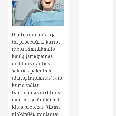
skausmo
gydymą
osteopatiniais
būdais: kodėl
vien vaistų
Dantų implantacija
–
nebepakanka?
tai procedūra, kurios
Dantų
metu į žandikaulio
implantavimas
kaulą įsriegiamas
Lietuvoje:
kodėl žmonės
dirbtinis danties
vis dažniau
šaknies pakaitalas
renkasi
(dantų implantas), ant
ilgalaikį
kurio vėliau
sprendimą?
tvirtinamas dirbtinis
Chirurgas
dantis (karūnėlė) arba
Saulius
kitas protezas (tiltas,
Vikšraitis:
plokštelė). Implantai
pilvo plastiką