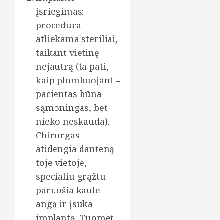
įsriegimas:
procedūra
atliekama steriliai,
taikant vietinę
nejautrą (ta pati,
kaip plombuojant –
pacientas būna
sąmoningas, bet
nieko neskauda).
Chirurgas
atidengia danteną
toje vietoje,
specialiu grąžtu
paruošia kaule
angą ir įsuka
implantą. Tuomet